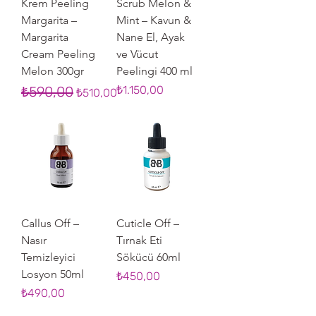
Krem Peeling
Scrub Melon &
Margarita –
Mint – Kavun &
Margarita
Nane El, Ayak
Cream Peeling
ve Vücut
Melon 300gr
Peelingi 400 ml
Normal Fiyat
İndirimli Fiyat
Fiyat
₺590,00
₺1.150,00
₺510,00
Callus Off –
Cuticle Off –
Nasır
Tırnak Eti
Temizleyici
Sökücü 60ml
Losyon 50ml
Fiyat
₺450,00
Fiyat
₺490,00