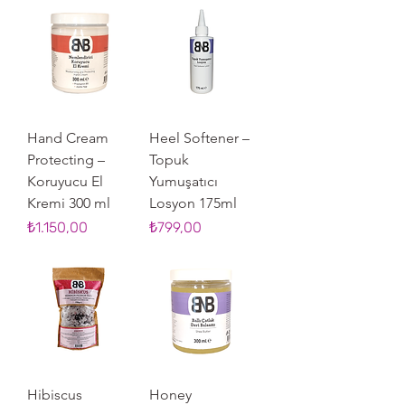
Hand Cream
Heel Softener –
Protecting –
Topuk
Koruyucu El
Yumuşatıcı
Kremi 300 ml
Losyon 175ml
Fiyat
Fiyat
₺1.150,00
₺799,00
Hibiscus
Honey