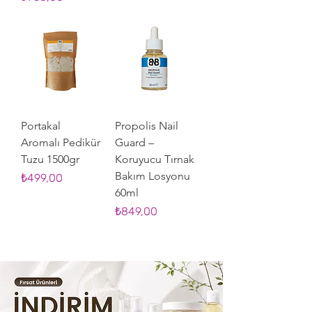
Portakal
Propolis Nail
Aromalı Pedikür
Guard –
Tuzu 1500gr
Koruyucu Tırnak
Bakım Losyonu
Fiyat
₺499,00
60ml
Fiyat
₺849,00