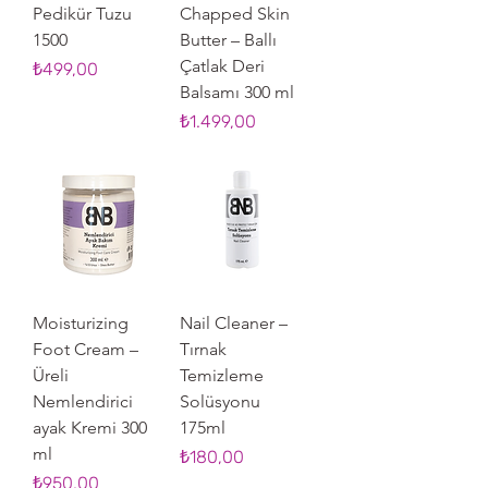
Pedikür Tuzu
Chapped Skin
1500
Butter – Ballı
Çatlak Deri
Fiyat
₺499,00
Balsamı 300 ml
Fiyat
₺1.499,00
Moisturizing
Nail Cleaner –
Foot Cream –
Tırnak
Üreli
Temizleme
Nemlendirici
Solüsyonu
ayak Kremi 300
175ml
ml
Fiyat
₺180,00
Fiyat
₺950,00