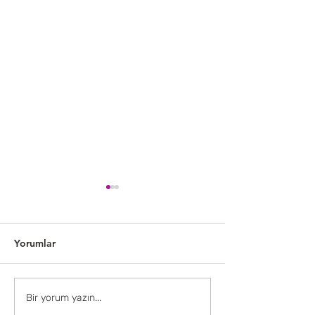
Yorumlar
Neden Herkes Çok
Ayak Çatlakları
Bir yorum yazın...