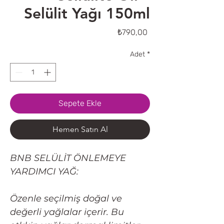
Selülit Yağı 150ml
Fiyat
₺790,00
Adet
*
Sepete Ekle
Hemen Satın Al
BNB SELÜLİT ÖNLEMEYE
YARDIMCI YAĞ:
Özenle seçilmiş doğal ve
değerli yağlalar içerir. Bu