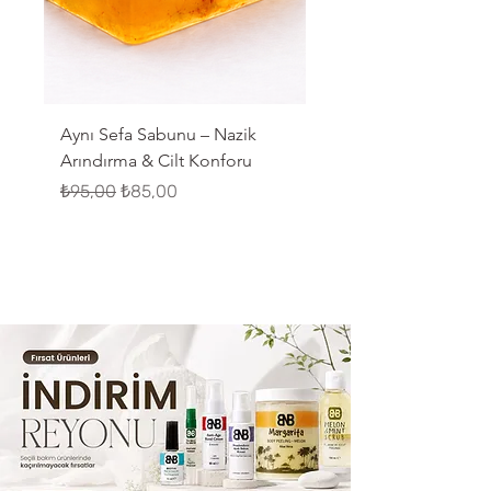
Aynı Sefa Sabunu – Nazik
Kantaron Sabunu – Yatı
Arındırma & Cilt Konforu
Doğal Temizlik
Normal Fiyat
İndirimli Fiyat
Normal Fiyat
₺95,00
₺85,00
₺95,00