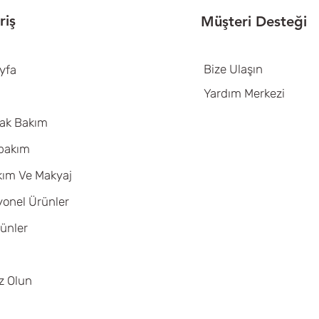
riş
Müşteri Desteği
Bize Ulaşın
yfa
Yardım Merkezi
yak Bakım
 bakım
kım Ve Makyaj
yonel Ürünler
ünler
z Olun