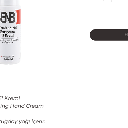
H
El Kremi
cting Hand Cream
ğday yağı içerir.