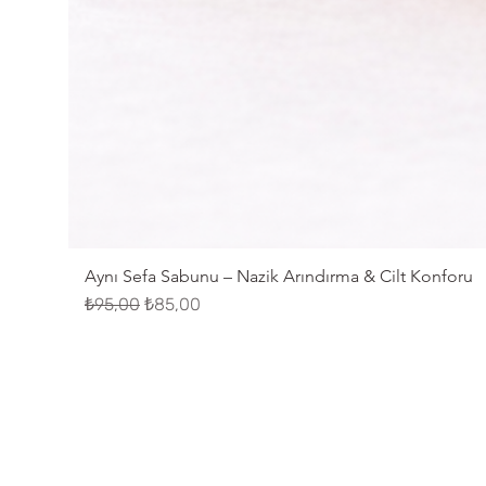
Aynı Sefa Sabunu – Nazik Arındırma & Cilt Konforu
Normal Fiyat
İndirimli Fiyat
₺95,00
₺85,00