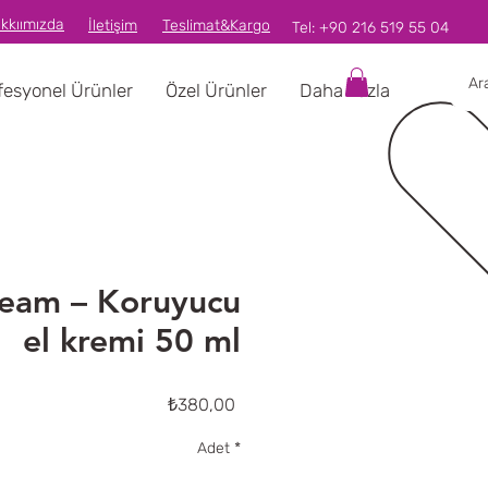
kkıımızda
İletişim
Teslimat&Kargo
Tel:
+90 216 519 55 04
fesyonel Ürünler
Özel Ürünler
Daha Fazla
eam – Koruyucu
el kremi 50 ml
Fiyat
₺380,00
Adet
*