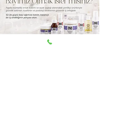
Aşağıdaki ödeme yöntemleri kabul edilir
© 2025 Papila Kozmetik.
Mağaza Adresi
Eğitim Mahallesi Asil Sokak No:1/A Kadıköy,
Istanbul, Turkey 34722