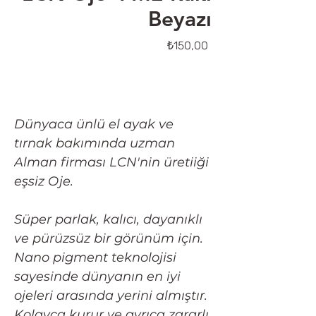
Beyazı
Fiyat
₺150,00
Tükendi
Dünyaca ünlü el ayak ve
tırnak bakımında uzman
Alman firması LCN'nin üretiiği
eşsiz Oje.
Süper parlak, kalıcı, dayanıklı
ve pürüzsüz bir görünüm için.
Nano pigment teknolojisi
sayesinde dünyanın en iyi
ojeleri arasında yerini almıştır.
Kolayca kurur ve ayrıca zararlı