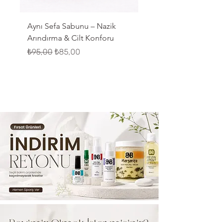
Aynı Sefa Sabunu – Nazik
Kantaron Sabunu – Yatı
Arındırma & Cilt Konforu
Doğal Temizlik
Normal Fiyat
İndirimli Fiyat
Normal Fiyat
₺95,00
₺85,00
₺95,00