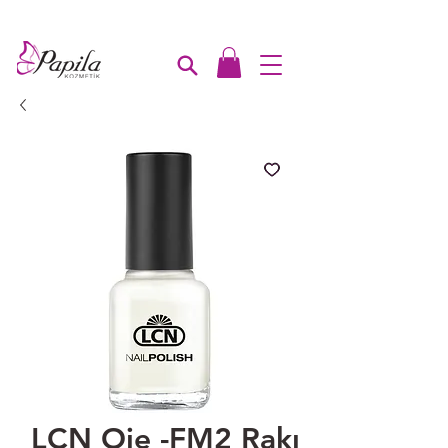
1000₺ üzeri ücretsiz kargo
LCN Oje -FM2 Rakı